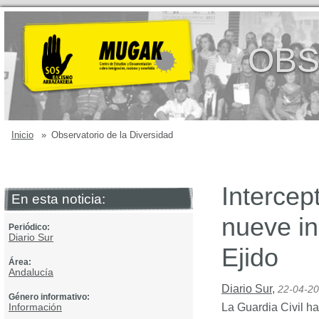
OBS
Inicio
»
Observatorio de la Diversidad
Interce
En esta noticia:
nueve in
Periódico:
Diario Sur
Ejido
Área:
Andalucía
Diario Sur
,
22-04-2
Género informativo:
Información
La Guardia Civil h