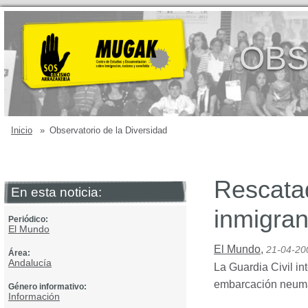
OBS
Inicio
»
Observatorio de la Diversidad
Rescata
En esta noticia:
inmigran
Periódico:
El Mundo
El Mundo
,
21-04-20
Área:
Andalucía
La Guardia Civil in
embarcación neumát
Género informativo:
Información