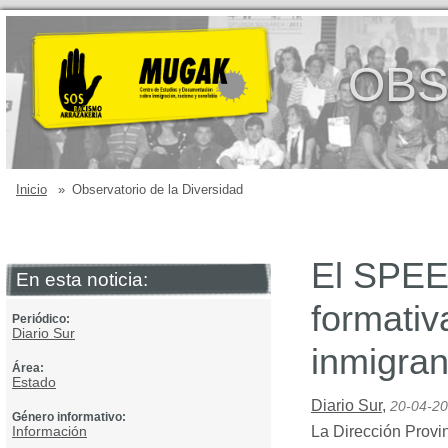
OBS
Inicio
»
Observatorio de la Diversidad
El SPEE
En esta noticia:
formati
Periódico:
Diario Sur
inmigran
Área:
Estado
Diario Sur
,
20-04-2
Género informativo:
Información
La Dirección Provin