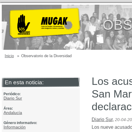
OBS
Inicio
»
Observatorio de la Diversidad
Los acu
En esta noticia:
San Marc
Periódico:
Diario Sur
declaraci
Área:
Andalucía
Diario Sur
,
20-04-2
Género informativo:
Información
Los nueve acusado