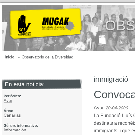
OBS
Inicio
»
Observatorio de la Diversidad
immigració
En esta noticia:
Convocat
Periódico:
Avui
Avui
,
20-04-2006
Área:
Canarias
La Fundació Lluís 
destinats a reconèi
Género informativo:
Información
immigrants, i que e