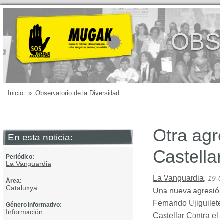
OBS
Inicio
»
Observatorio de la Diversidad
Otra agr
En esta noticia:
Castella
Periódico:
La Vanguardia
La Vanguardia
,
19-
Área:
Catalunya
Una nueva agresión 
Fernando Ujiguilete
Género informativo:
Información
Castellar Contra e