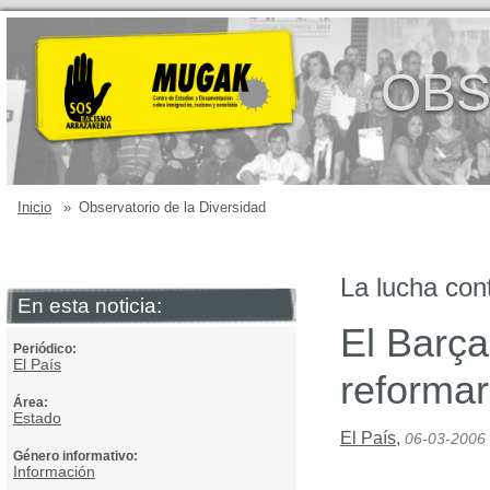
OBS
Inicio
»
Observatorio de la Diversidad
La lucha con
En esta noticia:
El Barça
Periódico:
El País
reformar
Área:
Estado
El País
,
06-03-2006
Género informativo:
Información