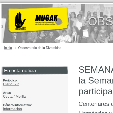
OBS
Inicio
»
Observatorio de la Diversidad
SEMANA 
En esta noticia:
la Sema
Periódico:
Diario Sur
particip
Área:
Ceuta / Melilla
Centenares d
Género informativo:
Información