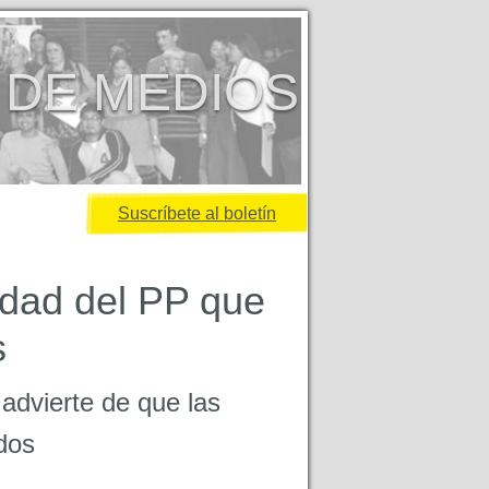
 DE MEDIOS
Suscríbete al boletín
idad del PP que
s
advierte de que las
dos