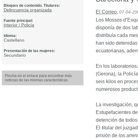
Bloques de contenido. Titulares:
Delincuencia organizada
El Correo
,
07-04-20
Los Mossos d’Esqu
Fuente principal:
Interior / Policía
disponía de dos lab
distribuía cada me
Idioma:
Castellano
han sido detenidas
ecuatorianas, adem
Presentación de las mujeres:
Secundario
En los laboratorio
(Gerona), la Policí
Pincha en el enlace para encontrar más
noticias de las mismas características.
seis kilos en proce
numerosos producto
La investigación, 
Estupefacientes de
detención de todos
El titular del juzg
prisión de los arre