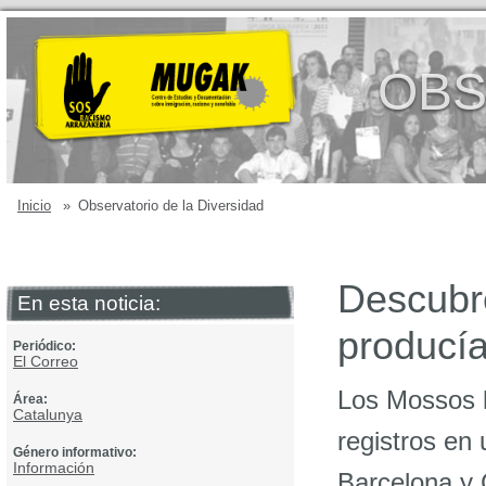
OBS
Inicio
»
Observatorio de la Diversidad
Descubre
En esta noticia:
producía
Periódico:
El Correo
Los Mossos h
Área:
Catalunya
registros en
Género informativo:
Información
Barcelona y 