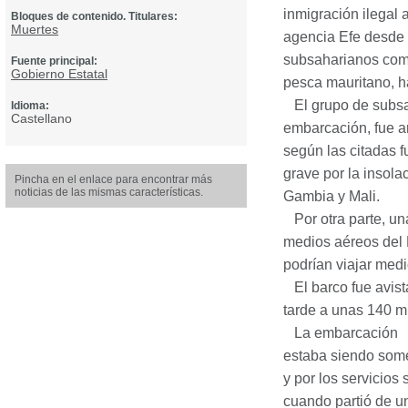
inmigración ilegal 
Bloques de contenido. Titulares:
Muertes
agencia Efe desde 
subsaharianos comp
Fuente principal:
Gobierno Estatal
pesca mauritano, h
El grupo de subsa
Idioma:
Castellano
embarcación, fue ar
según las citadas 
grave por la insola
Pincha en el enlace para encontrar más
noticias de las mismas características.
Gambia y Mali.
Por otra parte, una
medios aéreos del 
podrían viajar medi
El barco fue avista
tarde a unas 140 mi
La embarcación
estaba siendo somet
y por los servicios
cuando partió de u