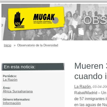
OBS
Inicio
»
Observatorio de la Diversidad
Mueren 
En esta noticia:
cuando i
Periódico:
La Razón
La Razón
,
03-04-20
Área:
África Sursahariana
Rabat/Madrid – Un 
de 57 inmigrantes i
Género informativo:
Información
en las aguas de Nua