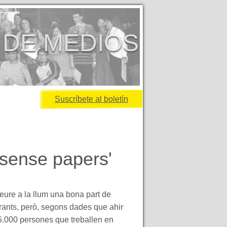
 DE MEDIOS
Suscríbete al boletín
'sense papers'
reure a la llum una bona part de
rants, però, segons dades que ahir
5.000 persones que treballen en