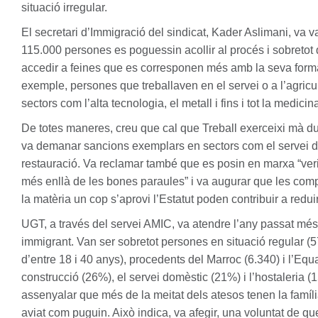
situació irregular.
El secretari d’Immigració del sindicat, Kader Aslimani, va v
115.000 persones es poguessin acollir al procés i sobretot
accedir a feines que es corresponen més amb la seva form
exemple, persones que treballaven en el servei o a l’agric
sectors com l’alta tecnologia, el metall i fins i tot la medicin
De totes maneres, creu que cal que Treball exerceixi mà 
va demanar sancions exemplars en sectors com el servei dom
restauració. Va reclamar també que es posin en marxa “veri
més enllà de les bones paraules” i va augurar que les com
la matèria un cop s’aprovi l’Estatut poden contribuir a red
UGT
, a través del servei
AMIC
, va atendre l’any passat mé
immigrant. Van ser sobretot persones en situació regular (
d’entre 18 i 40 anys), procedents del Marroc (6.340) i l’Equa
construcció (26%), el servei domèstic (21%) i l’hostaleria 
assenyalar que més de la meitat dels atesos tenen la família
aviat com puguin. Això indica, va afegir, una voluntat de qu