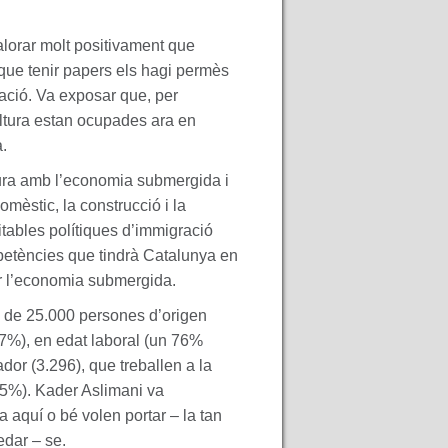
alorar molt positivament que
 que tenir papers els hagi permès
ació. Va exposar que, per
ultura estan ocupades ara en
a.
dura amb l’economia submergida i
èstic, la construcció i la
tables polítiques d’immigració
petències que tindrà Catalunya en
uir l’economia submergida.
s de 25.000 persones d’origen
57%), en edat laboral (un 76%
dor (3.296), que treballen a la
(15%). Kader Aslimani va
 aquí o bé volen portar – la tan
edar – se.