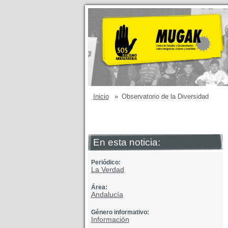
Inicio
»
Observatorio de la Diversidad
En esta noticia:
Periódico:
La Verdad
Área:
Andalucía
Género informativo:
Información