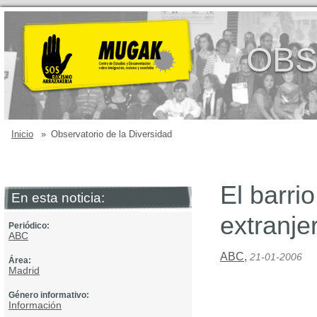
OBS
Inicio
»
Observatorio de la Diversidad
El barri
En esta noticia:
extranje
Periódico:
ABC
ABC
,
21-01-2006
Área:
Madrid
Género informativo:
Información