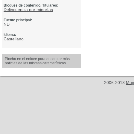
Bloques de contenido. Titulares:
Delincuencia por minorías
Fuente principal:
ND
Idioma:
Castellano
Pincha en el enlace para encontrar más
noticias de las mismas características.
2006-2013
Mug