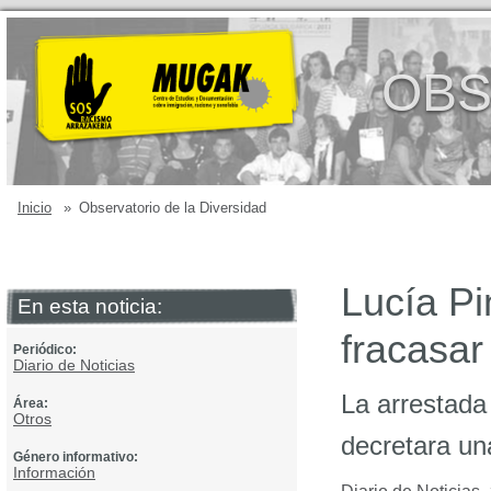
OBS
Inicio
»
Observatorio de la Diversidad
Lucía Pi
En esta noticia:
fracasar
Periódico:
Diario de Noticias
La arrestada
Área:
Otros
decretara un
Género informativo:
Información