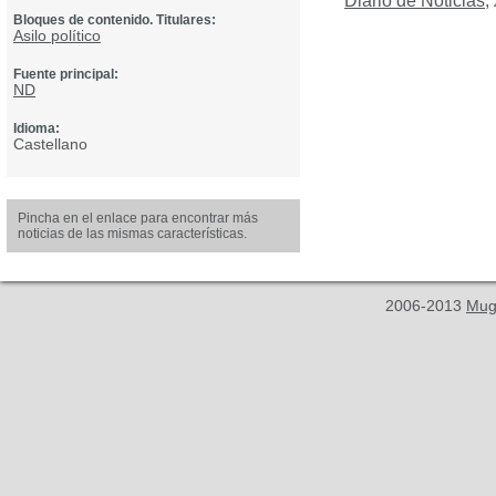
Diario de Noticias
,
Bloques de contenido. Titulares:
Asilo político
Fuente principal:
ND
Idioma:
Castellano
Pincha en el enlace para encontrar más
noticias de las mismas características.
2006-2013
Mug