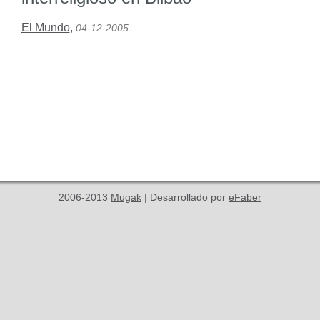
El Mundo
,
04-12-2005
2006-2013
Mugak
| Desarrollado por
eFaber