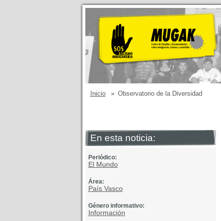
Inicio
»
Observatorio de la Diversidad
En esta noticia:
Periódico:
El Mundo
Área:
País Vasco
Género informativo:
Información