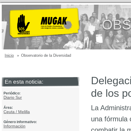
OBS
Inicio
»
Observatorio de la Diversidad
Delegaci
En esta noticia:
de los p
Periódico:
Diario Sur
La Administr
Área:
Ceuta / Melilla
una fórmula c
Género informativo:
Información
combatir la 