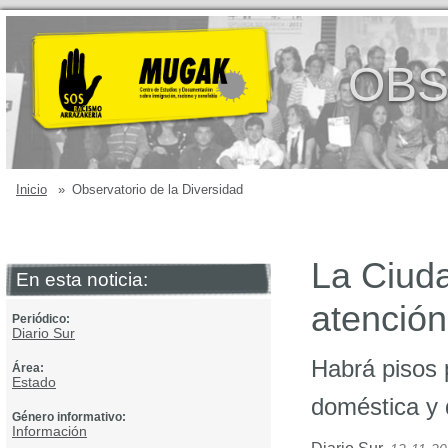
OBS
Inicio
»
Observatorio de la Diversidad
La Ciuda
En esta noticia:
atención
Periódico:
Diario Sur
Habrá pisos p
Área:
Estado
doméstica y 
Género informativo:
Información