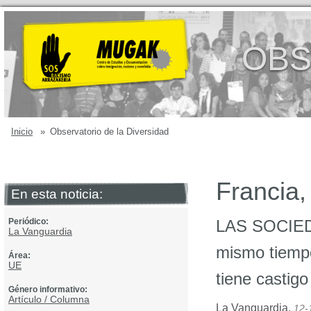
OBS
Inicio
»
Observatorio de la Diversidad
Francia,
En esta noticia:
Periódico:
LAS SOCIEDA
La Vanguardia
mismo tiempo
Área:
UE
tiene castigo
Género informativo:
Artículo / Columna
La Vanguardia
,
12-