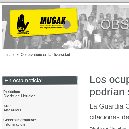
OBS
Inicio
»
Observatorio de la Diversidad
Los ocup
En esta noticia:
podrían 
Periódico:
Diario de Noticias
La Guardia Ci
Área:
Andalucía
citaciones d
Género informativo:
Información