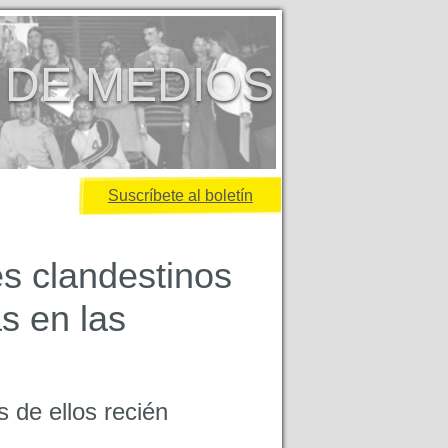
 DE MEDIOS
Suscríbete al boletín
es clandestinos
as en las
 de ellos recién