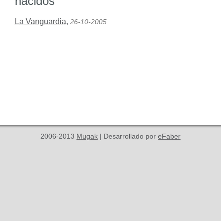
nacidos
La Vanguardia
,
26-10-2005
2006-2013
Mugak
| Desarrollado por
eFaber