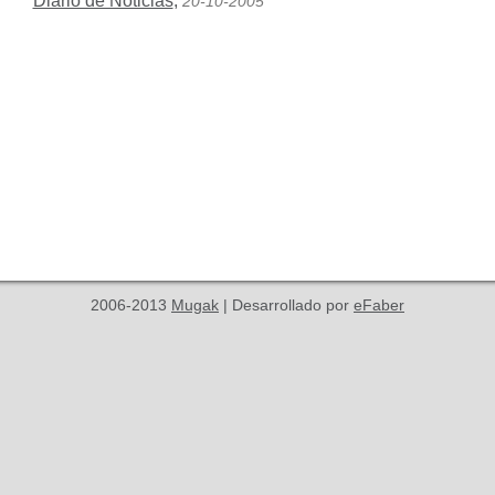
Diario de Noticias
,
20-10-2005
2006-2013
Mugak
| Desarrollado por
eFaber