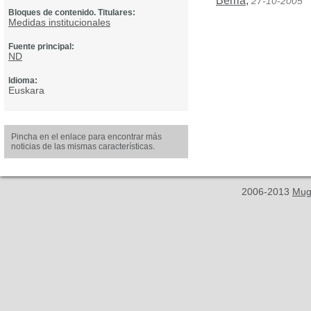
Berria
,
27-10-2005
Bloques de contenido. Titulares:
Medidas institucionales
Fuente principal:
ND
Idioma:
Euskara
Pincha en el enlace para encontrar más
noticias de las mismas características.
2006-2013
Mug