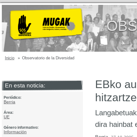
OBS
Inicio
»
Observatorio de la Diversidad
EBko au
En esta noticia:
hitzartz
Periódico:
Berria
Langabetuak 
Área:
UE
dira hainbat 
Género informativo:
Información