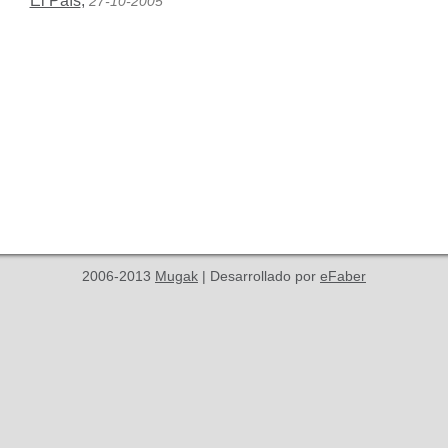
El País
,
27-10-2005
2006-2013
Mugak
| Desarrollado por
eFaber