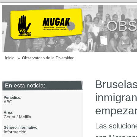
OBS
Inicio
»
Observatorio de la Diversidad
Bruselas
En esta noticia:
inmigra
Periódico:
ABC
empeza
Área:
Ceuta / Melilla
Las solucion
Género informativo:
Información