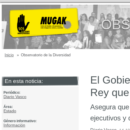
OBS
Inicio
»
Observatorio de la Diversidad
El Gobie
En esta noticia:
Rey que
Periódico:
Diario Vasco
Asegura que 
Área:
Estado
ejecutivos y
Género informativo:
Información