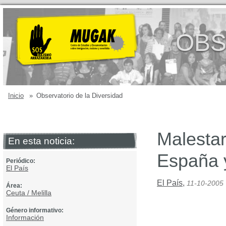
OBS
Inicio
»
Observatorio de la Diversidad
Malestar
En esta noticia:
España 
Periódico:
El País
El País
,
11-10-2005
Área:
Ceuta / Melilla
Género informativo:
Información