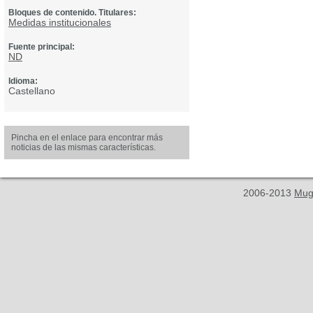
Bloques de contenido. Titulares:
Medidas institucionales
Fuente principal:
ND
Idioma:
Castellano
Pincha en el enlace para encontrar más
noticias de las mismas características.
2006-2013
Mug