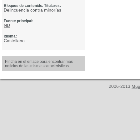
Bloques de contenido. Titulares:
Delincuencia contra minorías
Fuente principal:
ND
Idioma:
Castellano
Pincha en el enlace para encontrar más
noticias de las mismas características.
2006-2013
Mug