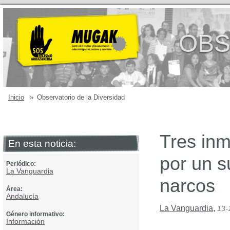
OBS
Inicio
»
Observatorio de la Diversidad
Tres inm
En esta noticia:
por un s
Periódico:
La Vanguardia
narcos
Área:
Andalucía
La Vanguardia
,
13-
Género informativo:
Información