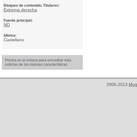
Bloques de contenido. Titulares:
Extrema derecha
Fuente principal:
ND
Idioma:
Castellano
Pincha en el enlace para encontrar más
noticias de las mismas características.
2006-2013
Mug