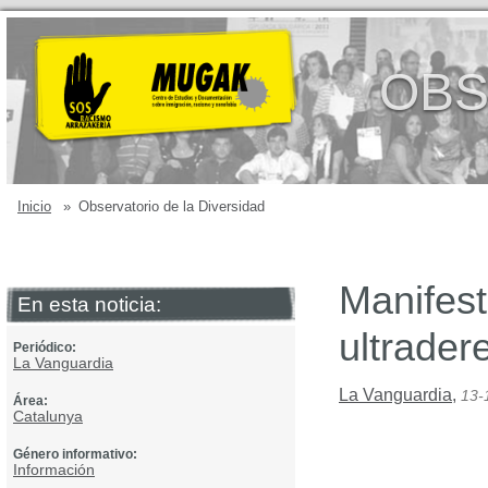
OBS
Inicio
»
Observatorio de la Diversidad
Manifest
En esta noticia:
ultrader
Periódico:
La Vanguardia
La Vanguardia
,
13-
Área:
Catalunya
Género informativo:
Información