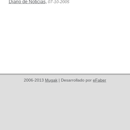
Diario de Noticias
,
07-10-2005
2006-2013
Mugak
| Desarrollado por
eFaber