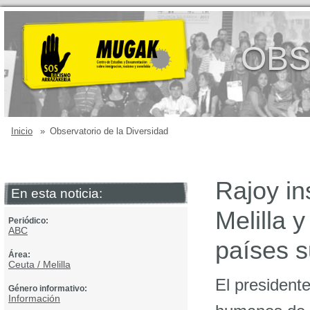
OBS
Inicio
»
Observatorio de la Diversidad
Rajoy in
En esta noticia:
Melilla 
Periódico:
ABC
países 
Área:
Ceuta / Melilla
El president
Género informativo:
Información