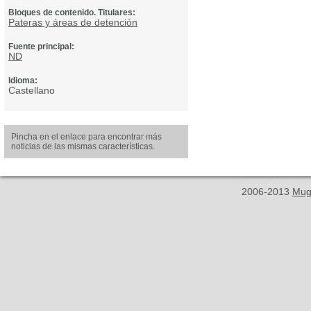
Bloques de contenido. Titulares:
Pateras y áreas de detención
Fuente principal:
ND
Idioma:
Castellano
Pincha en el enlace para encontrar más
noticias de las mismas características.
2006-2013
Mug