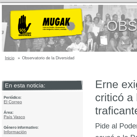
OBS
Inicio
»
Observatorio de la Diversidad
Erne exi
En esta noticia:
criticó a
Periódico:
El Correo
trafican
Área:
País Vasco
Pide al Poder
Género informativo:
Información