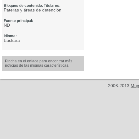
Bloques de contenido. Titulares:
Pateras y áreas de detención
Fuente principal:
ND
Idioma:
Euskara
Pincha en el enlace para encontrar más
noticias de las mismas características.
2006-2013
Mug