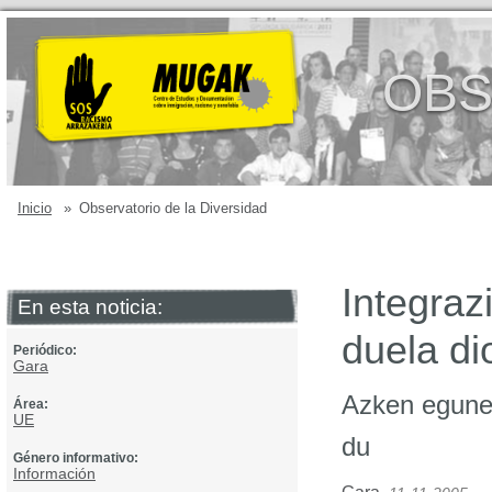
OBS
Inicio
»
Observatorio de la Diversidad
Integraz
En esta noticia:
duela d
Periódico:
Gara
Azken egunet
Área:
UE
du
Género informativo:
Información