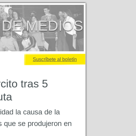
 DE MEDIOS
Suscríbete al boletín
cito tras 5
uta
dad la causa de la
s que se produjeron en