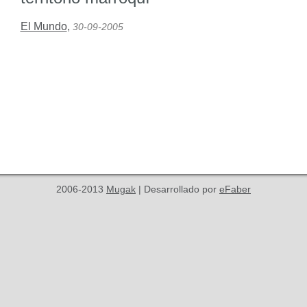
El Mundo
,
30-09-2005
2006-2013
Mugak
| Desarrollado por
eFaber