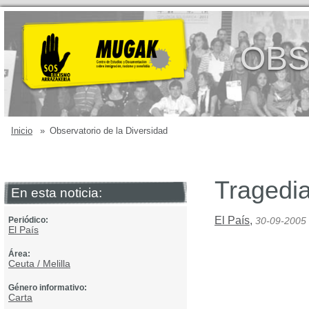
OBS
Inicio
»
Observatorio de la Diversidad
Tragedi
En esta noticia:
El País
,
Periódico:
30-09-2005
El País
Área:
Ceuta / Melilla
Género informativo:
Carta