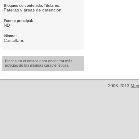
Bloques de contenido. Titulares:
Pateras y áreas de detención
Fuente principal:
ND
Idioma:
Castellano
Pincha en el enlace para encontrar más
noticias de las mismas características.
2006-2013
Mug