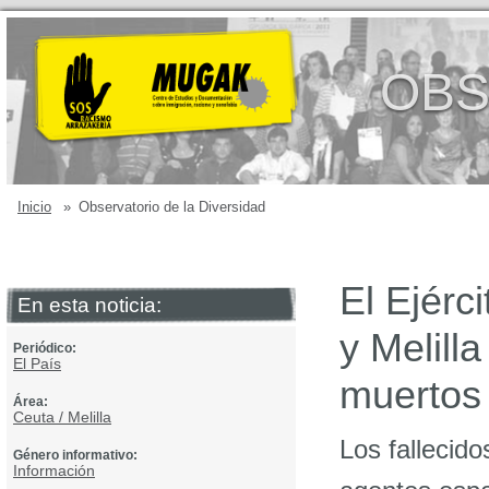
OBS
Inicio
»
Observatorio de la Diversidad
El Ejérci
En esta noticia:
y Melilla
Periódico:
El País
muertos
Área:
Ceuta / Melilla
Los fallecido
Género informativo:
Información