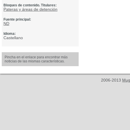
Bloques de contenido. Titulares:
Pateras y áreas de detención
Fuente principal:
ND
Idioma:
Castellano
Pincha en el enlace para encontrar más
noticias de las mismas características.
2006-2013
Mug