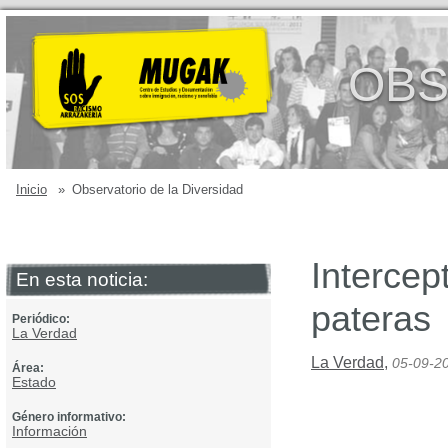
OBS
Inicio
»
Observatorio de la Diversidad
Intercep
En esta noticia:
pateras
Periódico:
La Verdad
La Verdad
,
05-09-2
Área:
Estado
Género informativo:
Información