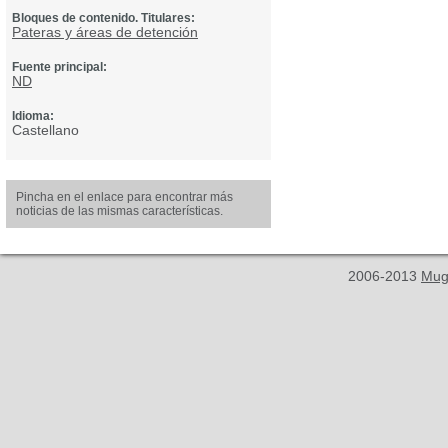
Bloques de contenido. Titulares:
Pateras y áreas de detención
Fuente principal:
ND
Idioma:
Castellano
Pincha en el enlace para encontrar más
noticias de las mismas características.
2006-2013
Mug