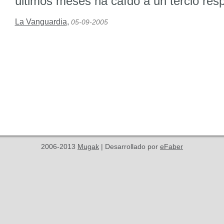
últimos meses ha caído a un tercio res
La Vanguardia
,
05-09-2005
2006-2013
Mugak
| Desarrollado por
eFaber