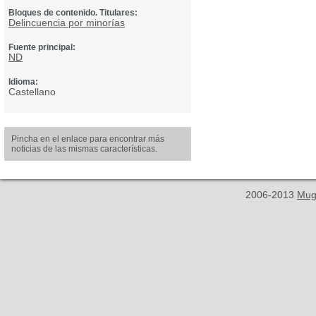
Bloques de contenido. Titulares:
Delincuencia por minorías
Fuente principal:
ND
Idioma:
Castellano
Pincha en el enlace para encontrar más
noticias de las mismas características.
2006-2013
Mug