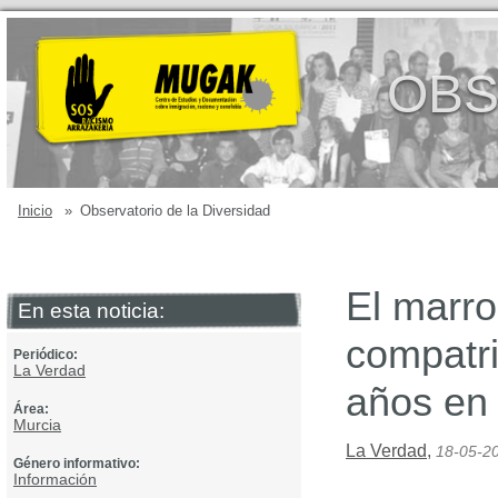
OBS
Inicio
»
Observatorio de la Diversidad
El marro
En esta noticia:
compatri
Periódico:
La Verdad
años en 
Área:
Murcia
La Verdad
,
18-05-2
Género informativo:
Información