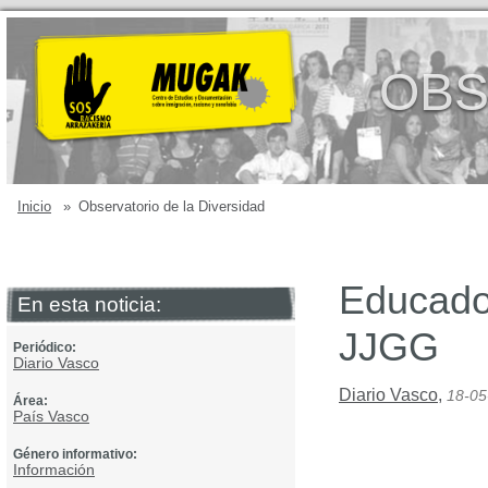
OBS
Inicio
»
Observatorio de la Diversidad
Educador
En esta noticia:
JJGG
Periódico:
Diario Vasco
Diario Vasco
,
18-05
Área:
País Vasco
Género informativo:
Información