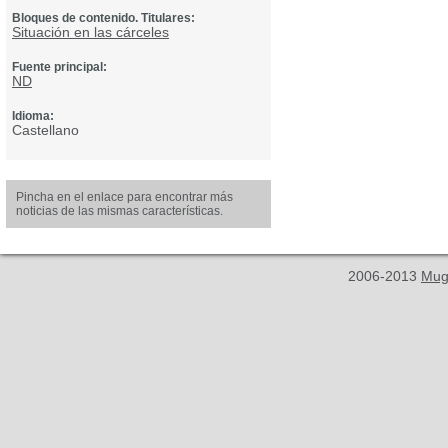
Bloques de contenido. Titulares:
Situación en las cárceles
Fuente principal:
ND
Idioma:
Castellano
Pincha en el enlace para encontrar más
noticias de las mismas características.
2006-2013
Mug