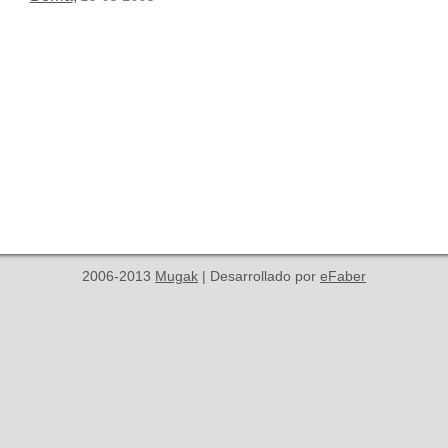
2006-2013
Mugak
| Desarrollado por
eFaber