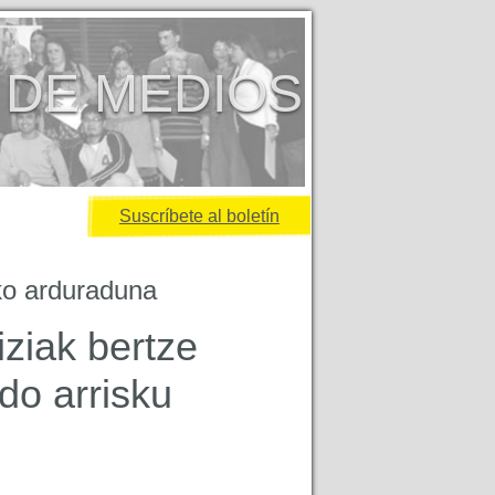
 DE MEDIOS
Suscríbete al boletín
ko arduraduna
iziak bertze
do arrisku