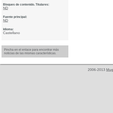
Bloques de contenido. Titulares:
ND
Fuente principal:
ND
Idioma:
Castellano
Pincha en el enlace para encontrar más
noticias de las mismas características.
2006-2013
Mug