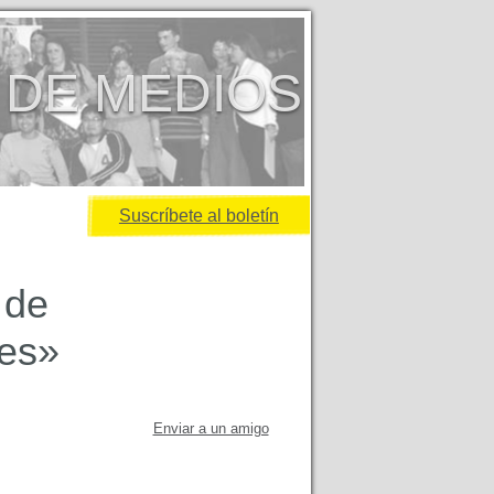
 DE MEDIOS
Suscríbete al boletín
 de
les»
Enviar a un amigo