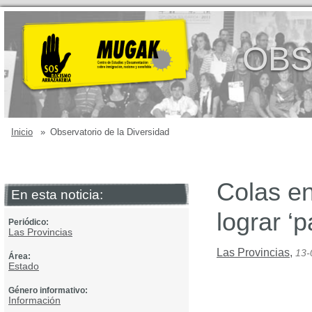
OBS
Inicio
»
Observatorio de la Diversidad
Colas en
En esta noticia:
lograr ‘
Periódico:
Las Provincias
Las Provincias
,
13-
Área:
Estado
Género informativo:
Información