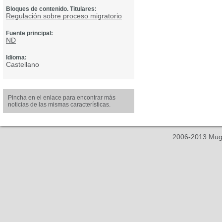
Bloques de contenido. Titulares:
Regulación sobre proceso migratorio
Fuente principal:
ND
Idioma:
Castellano
Pincha en el enlace para encontrar más
noticias de las mismas características.
2006-2013
Mug