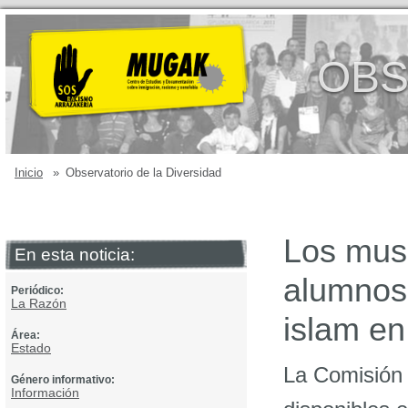
OBS
Inicio
»
Observatorio de la Diversidad
Los mus
En esta noticia:
alumnos 
Periódico:
La Razón
islam en
Área:
Estado
La Comisión 
Género informativo:
Información