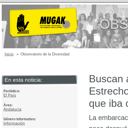
OBS
Inicio
»
Observatorio de la Diversidad
Buscan a
En esta noticia:
Estrecho
Periódico:
El País
que iba 
Área:
Andalucía
La embarcaci
Género informativo:
Información